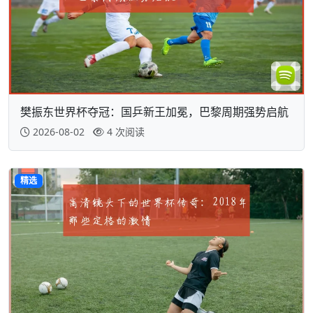
樊振东世界杯夺冠：国乒新王加冕，巴黎周期强势启航
2026-08-02
4 次阅读
精选