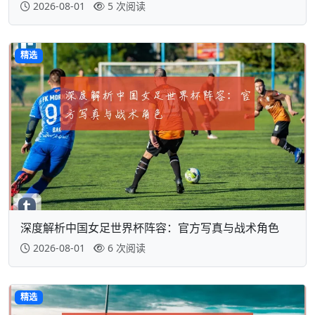
2026-08-01
5 次阅读
精选
深度解析中国女足世界杯阵容：官方写真与战术角色
2026-08-01
6 次阅读
精选