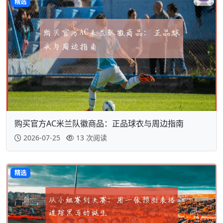
精选
购买官方AC米兰队徽商品：正品球衣与周边指南
2026-07-25
13 次阅读
精选