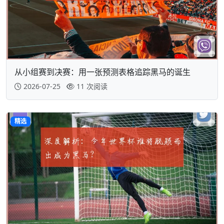
从小组赛到决赛：用一张预测表格追踪黑马的诞生
2026-07-25
11 次阅读
精选