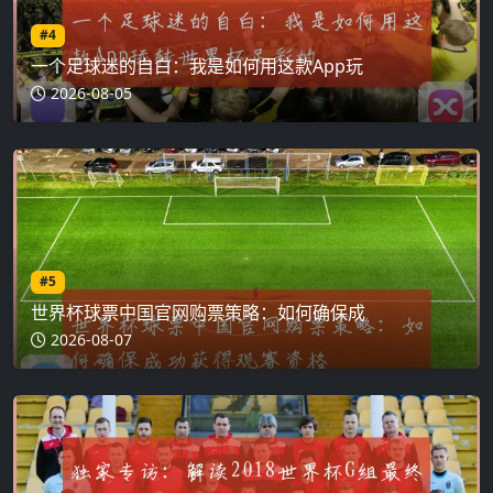
#4
一个足球迷的自白：我是如何用这款App玩
2026-08-05
#5
世界杯球票中国官网购票策略：如何确保成
2026-08-07