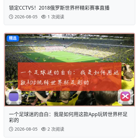
锁定CCTV5！2018俄罗斯世界杯精彩赛事直播
2026-08-05
1 次阅读
精选
一个足球迷的自白：我是如何用这款App玩转世界杯足
彩的
2026-08-05
2 次阅读