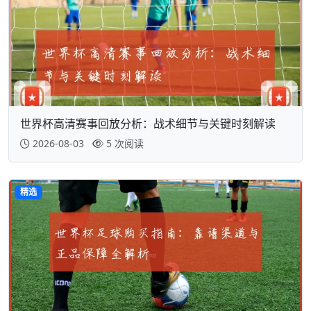
世界杯高清赛事回放分析：战术细节与关键时刻解读
2026-08-03
5 次阅读
精选