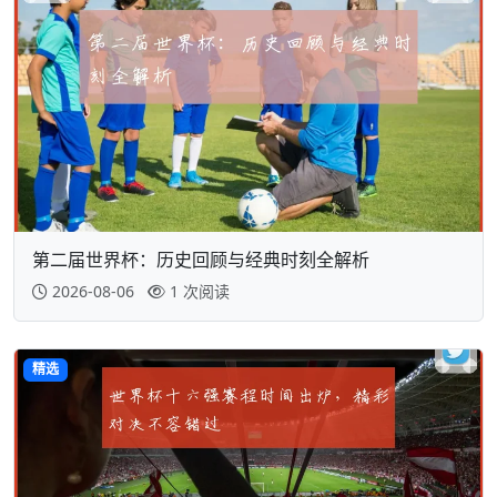
第二届世界杯：历史回顾与经典时刻全解析
2026-08-06
1 次阅读
精选